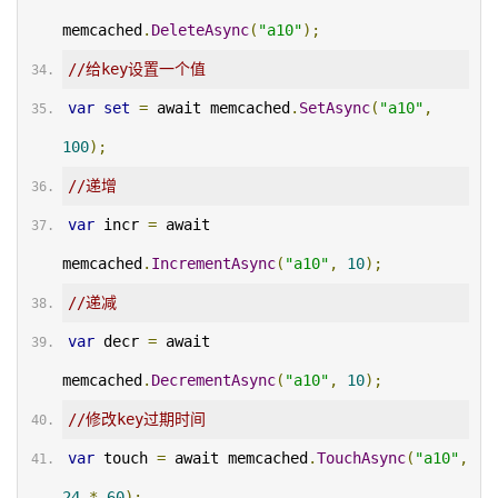
memcached
.
DeleteAsync
(
"a10"
);
//给key设置一个值
var
set
=
 await memcached
.
SetAsync
(
"a10"
,
100
);
//递增
var
 incr 
=
 await 
memcached
.
IncrementAsync
(
"a10"
,
10
);
//递减
var
 decr 
=
 await 
memcached
.
DecrementAsync
(
"a10"
,
10
);
//修改key过期时间
var
 touch 
=
 await memcached
.
TouchAsync
(
"a10"
,
24
*
60
);