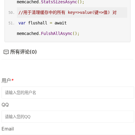
memcached
.
StatsSizesAsync
();
//用于清理缓存中的所有 key=>value(键=>值) 对
var
 flushall 
=
 await 
memcached
.
FulshAllAsync
();
所有评论(0)
用户
*
QQ
Email