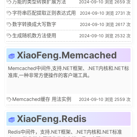
(AES,DES,DES3,MD5,RSA,RC4,SHA等常用加密算法),
万能的类型转换扩展方法
2024-09-10 浏览 2659 次
超级好用的配置管理器,应用池,类型转换等功能。
ToCast
()
字符串匹配提取正则表达式用
2024-09-10 浏览 2731 次
法
数字转换成大写数字
2024-09-10 浏览 2617 次
ToChineseNumber和
生成随机数方法使用
2024-09-10 浏览 2532 次
ToNumber
XiaoFeng.Memcached
Memcached中间件,支持.NET框架、.NET内核和.NET标
准库,一种非常方便操作的客户端工具。
Memcached缓存 用法实例
2024-09-10 浏览 2559 次
XiaoFeng.Redis
Redis中间件，支持.NET框架、.NET内核和.NET标准