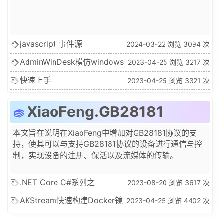
javascript 事件源
2024-03-22 浏览 3094 次
EventSource
AdminWinDesk模仿windows
2023-04-25 浏览 3217 次
桌面后台皮肤
快速上手
2023-04-25 浏览 3321 次
XiaoFeng.GB28181
本文旨在说明在XiaoFeng中增加对GB28181协议的支
持，使其可以与支持GB28181协议的设备进行通信与控
制，实现设备的注册、保活以及流媒体的传输。
.NET Core C#系列之
2023-08-20 浏览 3617 次
AKStream.NET摄像头国标
AKStream快速构建Docker镜
2023-04-25 浏览 4402 次
GB28181语音对讲之广播请求
像/部署教程