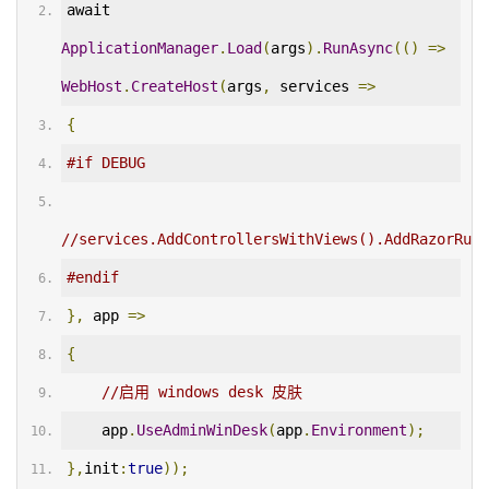
await 
ApplicationManager
.
Load
(
args
).
RunAsync
(()
=>
WebHost
.
CreateHost
(
args
,
 services 
=>
{
#if DEBUG
//services.AddControllersWithViews().AddRazorRunt
#endif
},
 app 
=>
{
//启用 windows desk 皮肤
    app
.
UseAdminWinDesk
(
app
.
Environment
);
},
init
:
true
));