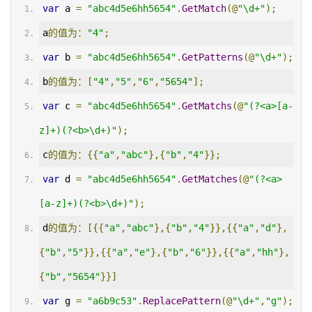
var
 a 
=
"abc4d5e6hh5654"
.
GetMatch
(@
"\d+"
);
a
的值为：
"4"
;
var
 b 
=
"abc4d5e6hh5654"
.
GetPatterns
(@
"\d+"
);
b
的值为：[
"4"
,
"5"
,
"6"
,
"5654"
];
var
 c 
=
"abc4d5e6hh5654"
.
GetMatchs
(@
"(?<a>[a-
z]+)(?<b>\d+)"
);
c
的值为：{{
"a"
,
"abc"
},{
"b"
,
"4"
}};
var
 d 
=
"abc4d5e6hh5654"
.
GetMatches
(@
"(?<a>
[a-z]+)(?<b>\d+)"
);
d
的值为：[{{
"a"
,
"abc"
},{
"b"
,
"4"
}},{{
"a"
,
"d"
},
{
"b"
,
"5"
}},{{
"a"
,
"e"
},{
"b"
,
"6"
}},{{
"a"
,
"hh"
},
{
"b"
,
"5654"
}}]
var
 g 
=
"a6b9c53"
.
ReplacePattern
(@
"\d+"
,
"g"
);