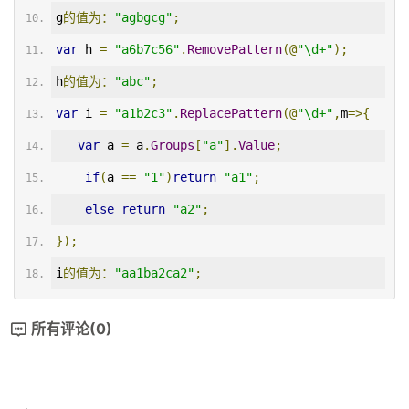
g
的值为：
"agbgcg"
;
var
 h 
=
"a6b7c56"
.
RemovePattern
(@
"\d+"
);
h
的值为：
"abc"
;
var
 i 
=
"a1b2c3"
.
ReplacePattern
(@
"\d+"
,
m
=>{
var
 a 
=
 a
.
Groups
[
"a"
].
Value
;
if
(
a 
==
"1"
)
return
"a1"
;
else
return
"a2"
;
});
i
的值为：
"aa1ba2ca2"
;
所有评论(0)