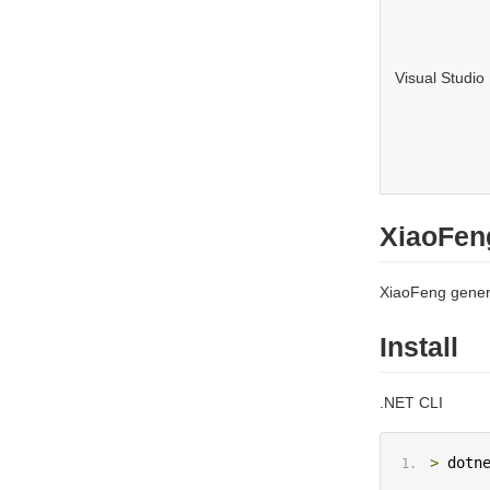
Visual Studio
XiaoFen
XiaoFeng gener
Install
.NET CLI
>
 dotn