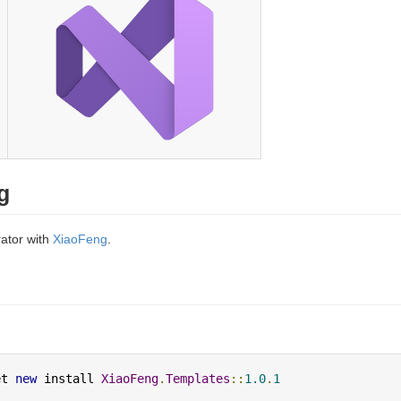
g
ator with
XiaoFeng
.
et 
new
 install 
XiaoFeng
.
Templates
::
1.0
.
1