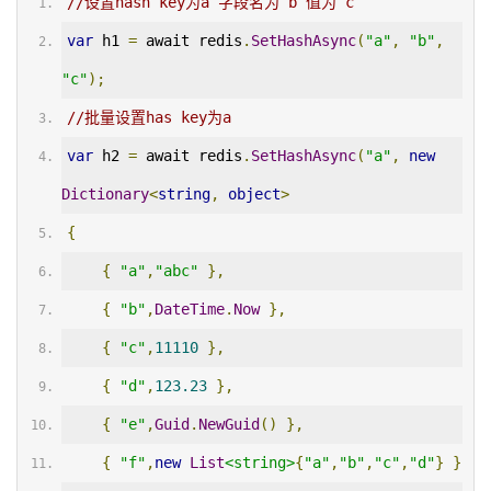
//设置hash key为a 字段名为 b 值为 c
var
 h1 
=
 await redis
.
SetHashAsync
(
"a"
,
"b"
,
"c"
);
//批量设置has key为a
var
 h2 
=
 await redis
.
SetHashAsync
(
"a"
,
new
Dictionary
<
string
,
object
>
{
{
"a"
,
"abc"
},
{
"b"
,
DateTime
.
Now
},
{
"c"
,
11110
},
{
"d"
,
123.23
},
{
"e"
,
Guid
.
NewGuid
()
},
{
"f"
,
new
List
<string>
{
"a"
,
"b"
,
"c"
,
"d"
}
}