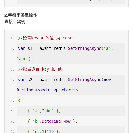
2.字符串类型操作
直接上实例
//设置key a 的值 为 "abc"
var
 s1 
=
 await redis
.
SetStringAsync
(
"a"
,
"abc"
);
//批量设置 key 和 值
var
 s2 
=
 await redis
.
SetStringAsync
(
new
Dictionary
<
string
,
object
>
{
{
"a"
,
"abc"
},
{
"b"
,
DateTime
.
Now
},
{
"c"
,
11110
},