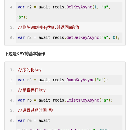
var
 r2 
=
 await redis
.
DelKeyAsync
(
1
,
"a"
,
"b"
);
//删除0库中key为a,并返回a的值
var
 r3 
=
 await redis
.
GetDelKeyAsync
(
"a"
,
0
);
下边是KEY的基本操作
//序列化key
var
 r4 
=
 await redis
.
DumpKeyAsync
(
"a"
);
//是否存在key
var
 r5 
=
 await redis
.
ExistsKeyAsync
(
"a"
);
//设置过期时间 秒
var
 r6 
=
 await 