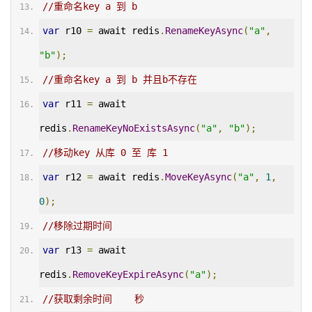
//重命名key a 到 b
var
 r10 
=
 await redis
.
RenameKeyAsync
(
"a"
,
"b"
);
//重命名key a 到 b 并且b不存在
var
 r11 
=
 await 
redis
.
RenameKeyNoExistsAsync
(
"a"
,
"b"
);
//移动key 从库 0 至 库 1
var
 r12 
=
 await redis
.
MoveKeyAsync
(
"a"
,
1
,
0
);
//移除过期时间
var
 r13 
=
 await 
redis
.
RemoveKeyExpireAsync
(
"a"
);
//获取剩余时间    秒