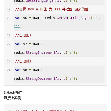
redis
.
GetStringLengthAsync
(
"a"
);
//设置 key a 的值 为 111 并返回 原来的值
var
 s6 
=
 await redis
.
GetSetStringAsync
(
"a"
,
111
);
//自动加1
var
 s7 
=
 await 
redis
.
StringIncrementAsync
(
"a"
);
//自动减1
var
 s8 
=
 await 
redis
.
StringDecrementAsync
(
"a"
);
3.Hash操作
直接上实例