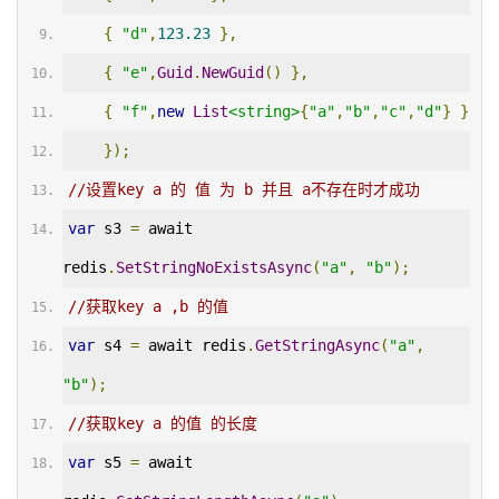
{
"d"
,
123.23
},
{
"e"
,
Guid
.
NewGuid
()
},
{
"f"
,
new
List
<string>
{
"a"
,
"b"
,
"c"
,
"d"
}
}
});
//设置key a 的 值 为 b 并且 a不存在时才成功
var
 s3 
=
 await 
redis
.
SetStringNoExistsAsync
(
"a"
,
"b"
);
//获取key a ,b 的值
var
 s4 
=
 await redis
.
GetStringAsync
(
"a"
,
"b"
);
//获取key a 的值 的长度
var
 s5 
=
 await 