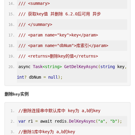
/// <summary>
/// 获取key值 并删除 6.2.0后可用 异步
/// </summary>
/// <param name="key">key</param>
/// <param name="dbNum">库索引</param>
/// <returns>删除key的值</returns>
async 
Task
<string>
GetDelKeyAsync
(
string
 key
,
int
?
 dbNum 
=
null
);
删除key实例
//删除连接串中默认库中 key为 a,b的key
var
 r1 
=
 await redis
.
DelKeyAsync
(
"a"
,
"b"
);
//删除1库中key为 a,b的key