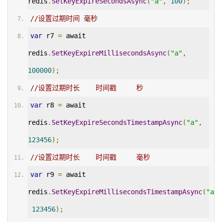
redis
.
SetKeyExpireSecondsAsync
(
"a"
,
100
);
//设置过期时间 毫秒
var
 r7 
=
 await 
redis
.
SetKeyExpireMillisecondsAsync
(
"a"
,
100000
);
//设置过期时长    时间戳     秒
var
 r8 
=
 await 
redis
.
SetKeyExpireSecondsTimestampAsync
(
"a"
,
123456
);
//设置过期时长    时间戳     毫秒
var
 r9 
=
 await 
redis
.
SetKeyExpireMillisecondsTimestampAsync
(
"a"
,
123456
);