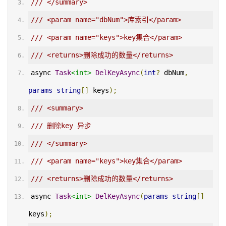
/// </summary>
/// <param name="dbNum">库索引</param>
/// <param name="keys">key集合</param>
/// <returns>删除成功的数量</returns>
async 
Task
<int>
DelKeyAsync
(
int
?
 dbNum
,
params
string
[]
 keys
);
/// <summary>
/// 删除key 异步
/// </summary>
/// <param name="keys">key集合</param>
/// <returns>删除成功的数量</returns>
async 
Task
<int>
DelKeyAsync
(
params
string
[]
keys
);