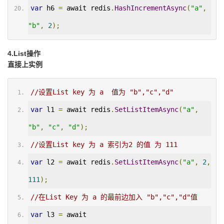
var
 h6 
=
 await redis
.
HashIncrementAsync
(
"a"
,
"b"
,
2
);
4.List操作
直接上实例
//设置List key 为 a  值为 "b","c","d"
var
 l1 
=
 await redis
.
SetListItemAsync
(
"a"
,
"b"
,
"c"
,
"d"
);
//设置List key 为 a 索引为2 的值 为 111
var
 l2 
=
 await redis
.
SetListItemAsync
(
"a"
,
2
,
111
);
//在List Key 为 a 的最前边加入 "b","c","d"值
var
 l3 
=
 await 