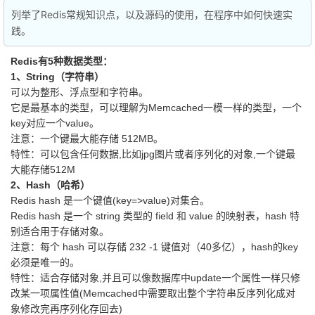
列举了Redis常规知识点，以及源码的使用，在程序中如何快速实
践。
Redis有5种数据类型：
1、String（字符串）
可以为整形、浮点型和字符串。
它是最基本的类型，可以理解为Memcached一模一样的类型，一个
key对应一个value。
注意：一个键最大能存储 512MB。
特性：可以包含任何数据,比如jpg图片或者序列化的对象,一个键最
大能存储512M
2、Hash（哈希）
Redis hash 是一个键值(key=>value)对集合。
Redis hash 是一个 string 类型的 field 和 value 的映射表，hash 特
别适合用于存储对象。
注意：每个 hash 可以存储 232 -1 键值对（40多亿），hash的key
必须是唯一的。
特性：适合存储对象,并且可以像数据库中update一个属性一样只修
改某一项属性值(Memcached中需要取出整个字符串反序列化成对
象修改完再序列化存回去)