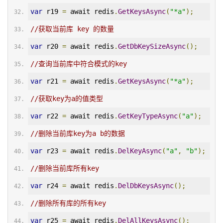
var
 r19 
=
 await redis
.
GetKeysAsync
(
"*a"
);
//获取当前库 key 的数量
var
 r20 
=
 await redis
.
GetDbKeySizeAsync
();
//查询当前库中符合模式的key
var
 r21 
=
 await redis
.
GetKeysAsync
(
"*a"
);
//获取key为a的值类型
var
 r22 
=
 await redis
.
GetKeyTypeAsync
(
"a"
);
//删除当前库key为a b的数据
var
 r23 
=
 await redis
.
DelKeyAsync
(
"a"
,
"b"
);
//删除当前库所有key
var
 r24 
=
 await redis
.
DelDbKeysAsync
();
//删除所有库的所有key
var
 r25 
=
 await redis
.
DelAllKeysAsync
();