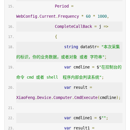
Period
=
WebConfig
.
Current
.
Frequency
*
60
*
1000
,
CompleteCallBack
=
 j 
=>
{
string
 dataStr
=
"本次采集
的标识，你的业务数据，或者对象 或者 字符串"
；
var
 cmdline 
=
 $
"在控制台的
命令 cmd 或者 shell  程序内部会判读系统"
;
var
 result 
=
XiaoFeng
.
Device
.
Computer
.
CmdExecute
(
cmdline
);
var
 cmdline1 
=
 $
""
;
var
 result1 
=