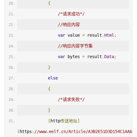
{
/*请求成功*/
//响应内容
var
 value 
=
 result
.
Html
;
//响应内容字节集
var
 bytes 
=
 result
.
Data
;
}
else
{
/*请求失败*/
}
[
http
传送地址]
(
https
:
//www.eelf.cn/Article/A3B2E51D3D154C1AA6B7