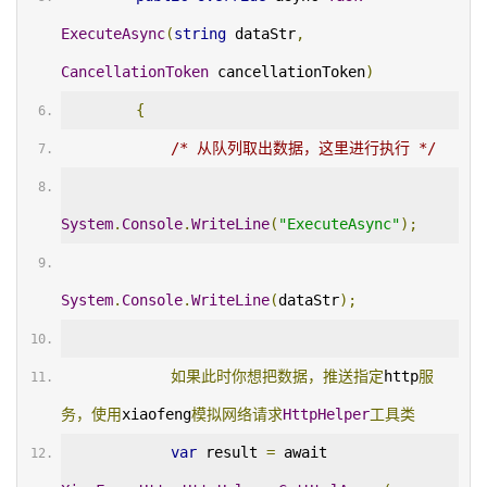
ExecuteAsync
(
string
 dataStr
,
CancellationToken
 cancellationToken
)
{
/* 从队列取出数据，这里进行执行 */
System
.
Console
.
WriteLine
(
"ExecuteAsync"
);
System
.
Console
.
WriteLine
(
dataStr
);
如果此时你想把数据，推送指定
http
服
务，使用
xiaofeng
模拟网络请求
HttpHelper
工具类
var
 result 
=
 await 