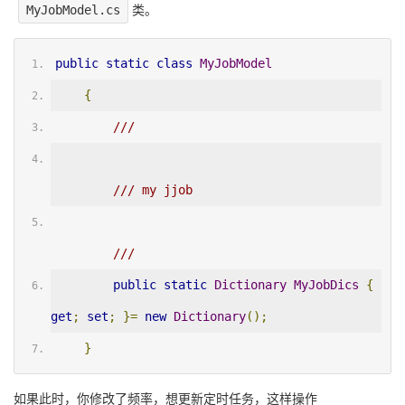
MyJobModel.cs
类。
public
static
class
MyJobModel
{
/// 
/// my jjob
/// 
public
static
Dictionary
MyJobDics
{
get
;
set
;
}=
new
Dictionary
();
}
如果此时，你修改了频率，想更新定时任务，这样操作