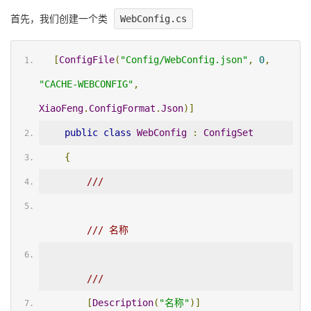
首先，我们创建一个类
WebConfig.cs
[
ConfigFile
(
"Config/WebConfig.json"
,
0
,
"CACHE-WEBCONFIG"
,
XiaoFeng
.
ConfigFormat
.
Json
)]
public
class
WebConfig
:
ConfigSet
{
/// 
/// 名称
/// 
[
Description
(
"名称"
)]