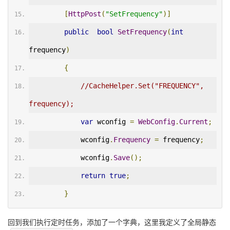
[
HttpPost
(
"SetFrequency"
)]
public
bool
SetFrequency
(
int
frequency
)
{
//CacheHelper.Set("FREQUENCY", 
frequency);
var
 wconfig 
=
WebConfig
.
Current
;
            wconfig
.
Frequency
=
 frequency
;
            wconfig
.
Save
();
return
true
;
}
回到我们执行定时任务，添加了一个字典，这里我定义了全局静态