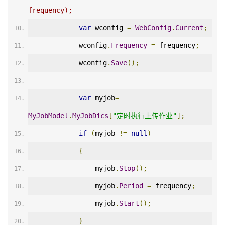
frequency);
var
 wconfig 
=
WebConfig
.
Current
;
            wconfig
.
Frequency
=
 frequency
;
            wconfig
.
Save
();
var
 myjob
=
MyJobModel
.
MyJobDics
[
"定时执行上传作业"
];
if
(
myjob 
!=
null
)
{
                myjob
.
Stop
();
                myjob
.
Period
=
 frequency
;
                myjob
.
Start
();
}