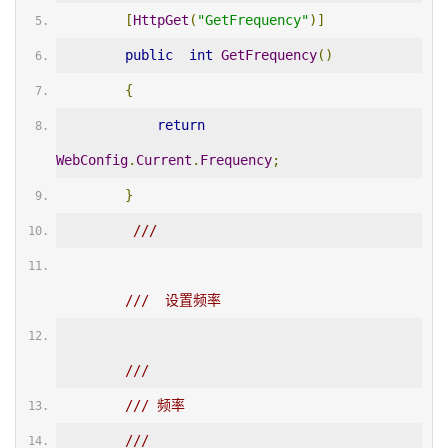
[
HttpGet
(
"GetFrequency"
)]
public
int
GetFrequency
()
{
return
WebConfig
.
Current
.
Frequency
;
}
/// 
///  设置频率
/// 
/// 
频率
/// 