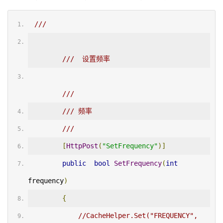
/// 
///  设置频率
/// 
/// 
频率
/// 
[
HttpPost
(
"SetFrequency"
)]
public
bool
SetFrequency
(
int
frequency
)
{
//CacheHelper.Set("FREQUENCY", 