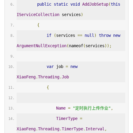
public
static
void
AddJobSetup
(
this
IServiceCollection
 services
)
{
if
(
services 
==
null
)
throw
new
ArgumentNullException
(
nameof
(
services
));
var
 job 
=
new
XiaoFeng
.
Threading
.
Job
{
Name
=
"定时执行上传作业"
,
TimerType
=
XiaoFeng
.
Threading
.
TimerType
.
Interval
,