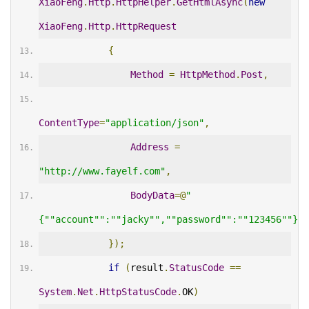
XiaoFeng
.
Http
.
HttpHelper
.
GetHtmlAsync
(
new
XiaoFeng
.
Http
.
HttpRequest
{
Method
=
HttpMethod
.
Post
,
ContentType
=
"application/json"
,
Address
=
"http://www.fayelf.com"
,
BodyData
=@
"
{""account"":""jacky"",""password"":""123456""}"
});
if
(
result
.
StatusCode
==
System
.
Net
.
HttpStatusCode
.
OK
)