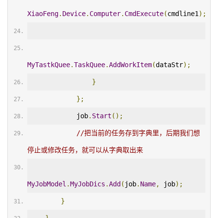
XiaoFeng
.
Device
.
Computer
.
CmdExecute
(
cmdline1
);
MyTastkQuee
.
TaskQuee
.
AddWorkItem
(
dataStr
);
}
};
            job
.
Start
();
//把当前的任务存到字典里，后期我们想
停止或修改任务，就可以从字典取出来
MyJobModel
.
MyJobDics
.
Add
(
job
.
Name
,
 job
);
}