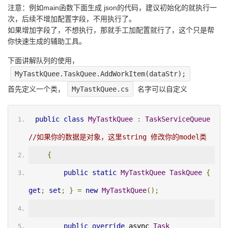
注意：例如main函数下面生成 json的代码，建议初始化的就执行一
次，后续不增加配置字段，不用执行了。
如果增加字段了，不想执行，那就手工加配置就行了，这个只是帮
你快速生成的辅助工具。
下面讲解队列的使用，
MyTastkQuee.TaskQuee.AddWorkItem(dataStr);
首先定义一个类，
MyTastkQuee.cs
名字可以自定义
public
class
MyTastkQuee
:
TaskServiceQueue
//如果你的数据是对象，这里string 修改你的model类
{
public
static
MyTastkQuee
TaskQuee
{
get
;
set
;
}
=
new
MyTastkQuee
();
public
override
 async 
Task