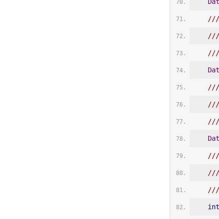
Da
//
//
//
Da
//
//
//
Da
//
//
//
in