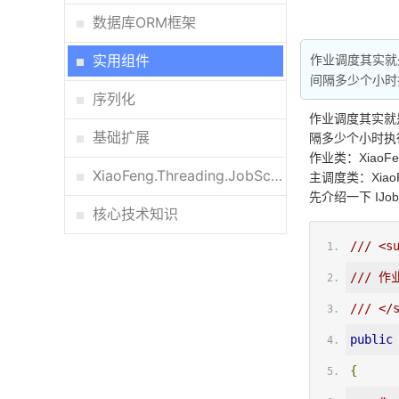
数据库ORM框架
实用组件
作业调度其实就
间隔多少个小时
序列化
作业调度其实就
基础扩展
隔多少个小时执
作业类：XiaoFeng
XiaoFeng.Threading.JobScheduler调度器
主调度类：XiaoFen
先介绍一下 IJo
核心技术知识
/// <s
/// 作
/// </
public
{