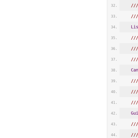
//
//
Li
//
//
//
Ca
//
//
//
Gu
//
//