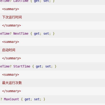
teTime
?
LastTime
{
get
;
set
;
}
/ <summary>
/ 下次运行时间
/ </summary>
teTime
?
NextTime
{
get
;
set
;
}
/ <summary>
/ 启动时间
/ </summary>
teTime
?
StartTime
{
get
;
set
;
}
/ <summary>
/ 最大运行次数
/ </summary>
t
?
MaxCount
{
get
;
set
;
}