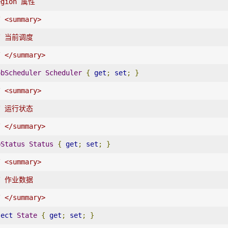
egion 属性
/ <summary>
/ 当前调度
/ </summary>
obScheduler
Scheduler
{
get
;
set
;
}
/ <summary>
/ 运行状态
/ </summary>
bStatus
Status
{
get
;
set
;
}
/ <summary>
/ 作业数据
/ </summary>
ject
State
{
get
;
set
;
}