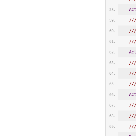
Ac
//
//
//
Ac
//
//
//
Ac
//
/
//