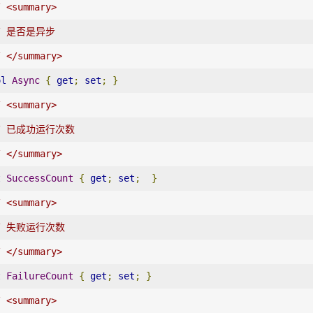
/ <summary>
/ 是否是异步
/ </summary>
ol
Async
{
get
;
set
;
}
/ <summary>
// 已成功运行次数
/ </summary>
t
SuccessCount
{
get
;
set
;
}
/ <summary>
/ 失败运行次数
/ </summary>
t
FailureCount
{
get
;
set
;
}
/ <summary>