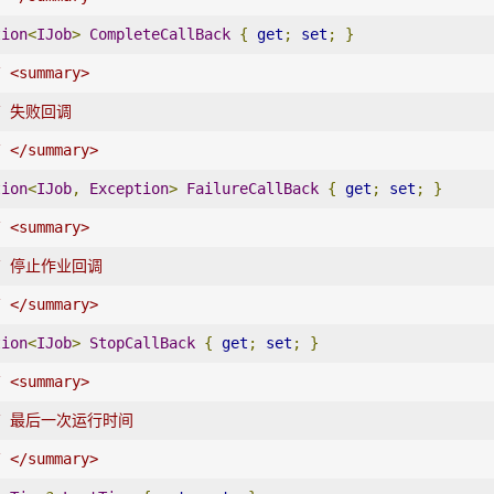
tion
<
IJob
>
CompleteCallBack
{
get
;
set
;
}
/ <summary>
/ 失败回调
/ </summary>
tion
<
IJob
,
Exception
>
FailureCallBack
{
get
;
set
;
}
/ <summary>
/ 停止作业回调
/ </summary>
tion
<
IJob
>
StopCallBack
{
get
;
set
;
}
/ <summary>
// 最后一次运行时间
/ </summary>