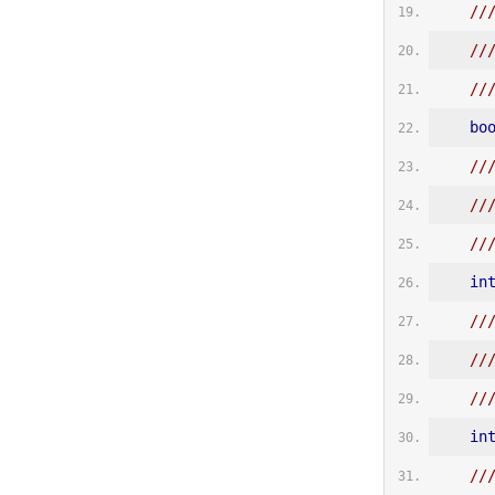
//
//
//
bo
//
/
//
in
//
//
//
in
//