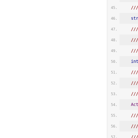
//
st
//
//
//
in
//
//
//
Ac
//
/
//