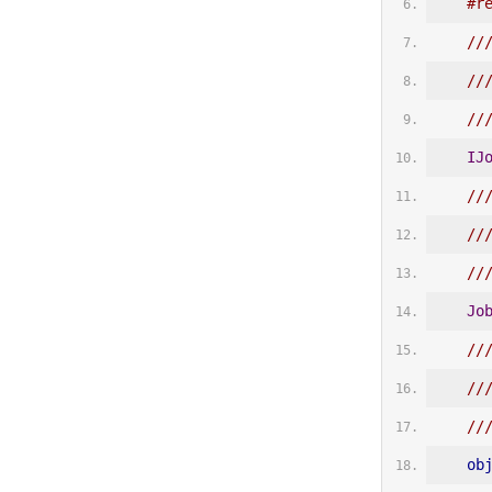
#r
//
//
//
IJ
//
//
//
Jo
//
//
//
ob