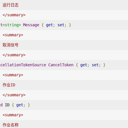
/ 运行日志
/ </summary>
st
<string>
Message
{
get
;
set
;
}
/ <summary>
/ 取消信号
/ </summary>
ncellationTokenSource
CancelToken
{
get
;
set
;
}
/ <summary>
/ 作业ID
/ </summary>
id
 ID 
{
get
;
}
/ <summary>
/ 作业名称