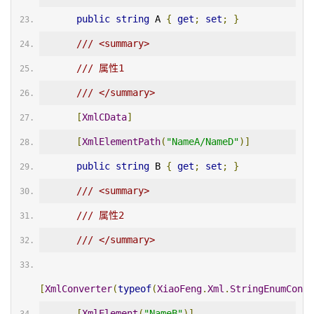
public
string
 A 
{
get
;
set
;
}
/// <summary>
/// 属性1
/// </summary>
[
XmlCData
]
[
XmlElementPath
(
"NameA/NameD"
)]
public
string
 B 
{
get
;
set
;
}
/// <summary>
/// 属性2
/// </summary>
[
XmlConverter
(
typeof
(
XiaoFeng
.
Xml
.
StringEnumConve
[
XmlElement
(
"NameB"
)]