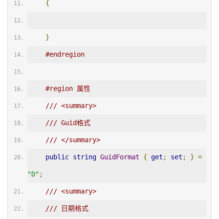
{
}
#endregion
#region 属性
/// <summary>
/// Guid格式
/// </summary>
public
string
GuidFormat
{
get
;
set
;
}
=
"D"
;
/// <summary>
/// 日期格式