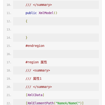
/// </summary>
public
XmlModel
()
{
}
#endregion
#region 属性
/// <summary>
/// 属性1
/// </summary>
[
XmlCData
]
[
XmlElementPath
(
"NameA/NameC"
)]