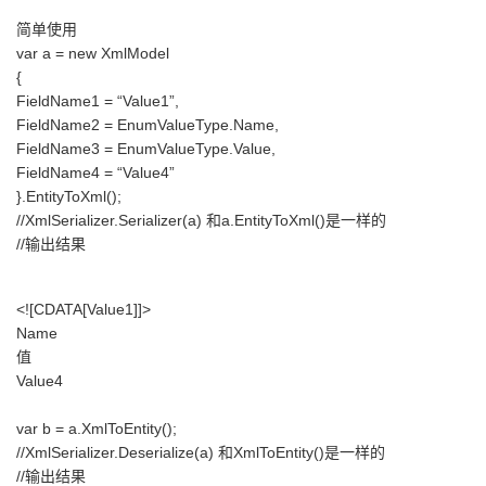
简单使用
var a = new XmlModel
{
FieldName1 = “Value1”,
FieldName2 = EnumValueType.Name,
FieldName3 = EnumValueType.Value,
FieldName4 = “Value4”
}.EntityToXml();
//XmlSerializer.Serializer(a) 和a.EntityToXml()是一样的
//输出结果
<![CDATA[Value1]]>
Name
值
Value4
var b = a.XmlToEntity
();
//XmlSerializer.Deserialize
(a) 和XmlToEntity
()是一样的
//输出结果