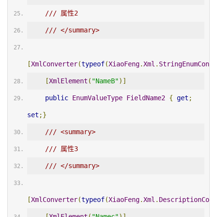
/// 属性2
/// </summary>
[
XmlConverter
(
typeof
(
XiaoFeng
.
Xml
.
StringEnumConve
[
XmlElement
(
"NameB"
)]
public
EnumValueType
FieldName2
{
get
;
set
;}
/// <summary>
/// 属性3
/// </summary>
[
XmlConverter
(
typeof
(
XiaoFeng
.
Xml
.
DescriptionConv
[
XmlElement
(
"Namec"
)]