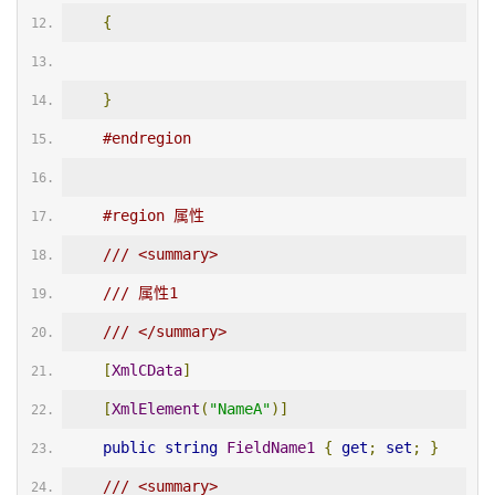
{
}
#endregion
#region 属性
/// <summary>
/// 属性1
/// </summary>
[
XmlCData
]
[
XmlElement
(
"NameA"
)]
public
string
FieldName1
{
get
;
set
;
}
/// <summary>