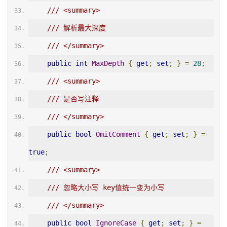
/// <summary>
/// 解析最大深度
/// </summary>
public
int
MaxDepth
{
get
;
set
;
}
=
28
;
/// <summary>
/// 是否写注释
/// </summary>
public
bool
OmitComment
{
get
;
set
;
}
=
true
;
/// <summary>
/// 忽略大小写 key值统一变为小写
/// </summary>
public
bool
IgnoreCase
{
get
;
set
;
}
=