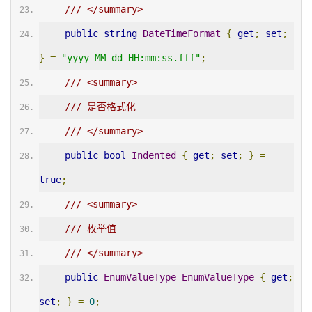
/// </summary>
public
string
DateTimeFormat
{
get
;
set
;
}
=
"yyyy-MM-dd HH:mm:ss.fff"
;
/// <summary>
/// 是否格式化
/// </summary>
public
bool
Indented
{
get
;
set
;
}
=
true
;
/// <summary>
/// 枚举值
/// </summary>
public
EnumValueType
EnumValueType
{
get
;
set
;
}
=
0
;