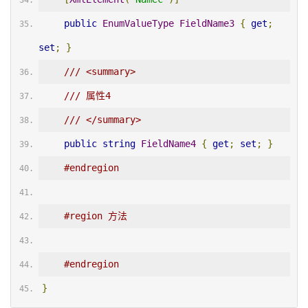
public
EnumValueType
FieldName3
{
get
;
set
;
}
/// <summary>
/// 属性4
/// </summary>
public
string
FieldName4
{
get
;
set
;
}
#endregion
#region 方法
#endregion
}