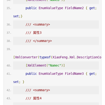
public
EnumValueType
FieldName2
{
get
;
set
;}
/// <summary>
/// 属性3
/// </summary>
[
XmlConverter
(
typeof
(
XiaoFeng
.
Xml
.
DescriptionConv
[
XmlElement
(
"Namec"
)]
public
EnumValueType
FieldName3
{
get
;
set
;
}
/// <summary>
/// 属性4