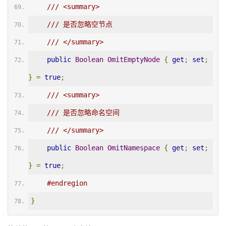
/// <summary>
/// 是否忽略空节点
/// </summary>
public
Boolean
OmitEmptyNode
{
get
;
set
;
}
=
true
;
/// <summary>
/// 是否忽略命名空间
/// </summary>
public
Boolean
OmitNamespace
{
get
;
set
;
}
=
true
;
#endregion
}