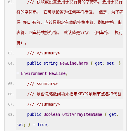
/// 获取或设置要用于换行符的字符串。要用于换行
符的字符串。 它可以设置为任何字符串值。 但是，为了确
保 XML 有效，应该只指定有效的空格字符，例如空格、制
表符、回车符或换行符。 默认值是\r\n （回车符、 换行
符）。
/// </summary>
public
string
NewLineChars
{
get
;
set
;
}
=
Environment
.
NewLine
;
/// <summary>
/// 是否忽略数组项未指定KEY的项用节点名称代替
/// </summary>
public
Boolean
OmitArrayItemName
{
get
;
set
;
}
=
true
;