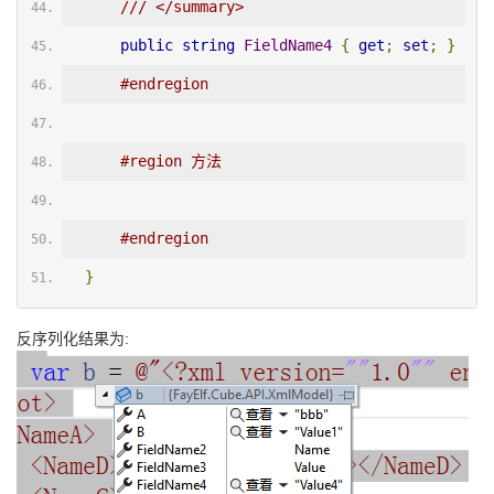
/// </summary>
public
string
FieldName4
{
get
;
set
;
}
#endregion
#region 方法
#endregion
}
反序列化结果为: