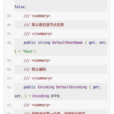
false
;
/// <summary>
/// 默认根目录节点名称
/// </summary>
public
string
DefaultRootName
{
get
;
set
;
}
=
"Root"
;
/// <summary>
/// 默认编码
/// </summary>
public
Encoding
DefaultEncoding
{
get
;
set
;
}
=
Encoding
.
UTF8
;
/// <summary>
/// 获取或设置一个值，该值指示是否 