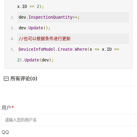
x
.
ID 
==
2
);
dev
.
InspectionQuantity
++;
dev
.
Update
();
//也可以根据条件进行更新
DeviceInfoModel
.
Create
.
Where
(
x 
=>
 x
.
ID 
==
2
).
Update
(
dev
);
所有评论(0)
用户
*
QQ