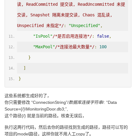
读, ReadCommitted 提交读, ReadUncommitted 未提
交读, Snapshot 隔离未提交读, Chaos 混乱读, 
Unspecified 未指定*/
:
"Unspecified"
,
"IsPool"
/*是否启用连接池*/
:
false
,
"MaxPool"
/*连接池最大数量*/
:
100
}
]
}
这些系统都生成好的了，
你只需要修改 “ConnectionString”/
数据库连接字符串
/: “Data
Source={/}\MonitoringDoor.db3;”,
这个路径{/} 就是当前的路径。核查无误后，
执行这两行代码，然后去你的路径找到生成的路径，路径可以写的
项目的model路径，这样你就不用人工copy了。