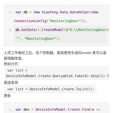
var
 db 
=
new
XiaoFeng
.
Data
.
DataHelper
(
new
ConnectionConfig
(
"MonitoringDoor"
));
db
.
GetData
().
CreateModel
(@
"D:\\MonitoringDoors\\
""
,
"MonitoringDoor"
);
上述工作做好之后，找个控制器，直接使用生成的model 类可以直
接增删改查。
例如分页：
var list =
DeviceInfoModel.Create.QueryableX.Take(6).Skip(1).ToL
直接查询
var list = DeviceInfoModel.Create.ToList();
更新
var
 dev 
=
DeviceInfoModel
.
Create
.
Find
(
x 
=>