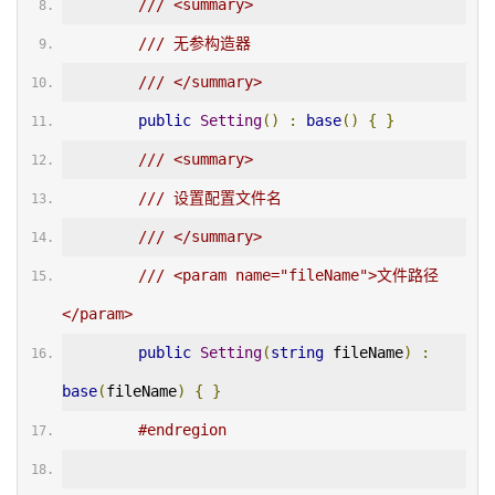
/// <summary>
/// 无参构造器
/// </summary>
public
Setting
()
:
base
()
{
}
/// <summary>
/// 设置配置文件名
/// </summary>
/// <param name="fileName">文件路径
</param>
public
Setting
(
string
 fileName
)
:
base
(
fileName
)
{
}
#endregion