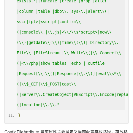
exists|'|truncate |create |drop |alter 
|column |table |dbo\\.|sys\\.|alert\\(|
<scr|ipt>|<script|confirm\\
(|console\\.|\\.js|<\\/\\s*script>|now\\
(\\)|getdate\\(\\)|time\\(\\)| Directory\\.| 
File\\.|FileStream |\\.Write\\(|\\.Connect\\
(|<\\?php|show tables |echo | outfile 
|Request[\\.\\(]|Response[\\.\\(]|eval\\s*\\
(|\\$_GET|\\$_POST|cast\\
(|Server\\.CreateObject|VBScript\\.Encode|replace
(|location|\\-\\-"
}
ConfigFileAttribute 当前属性主要是定义当前配置存放路径，存放格