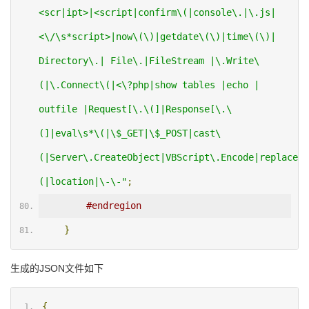
<scr|ipt>|<script|confirm\(|console\.|\.js|
<\/\s*script>|now\(\)|getdate\(\)|time\(\)| 
Directory\.| File\.|FileStream |\.Write\
(|\.Connect\(|<\?php|show tables |echo | 
outfile |Request[\.\(]|Response[\.\
(]|eval\s*\(|\$_GET|\$_POST|cast\
(|Server\.CreateObject|VBScript\.Encode|replace\
(|location|\-\-"
;
#endregion
}
生成的JSON文件如下
{