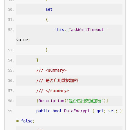
set
{
this
.
_TaskWaitTimeout
=
value
;
}
}
/// <summary>
/// 是否启用数据加密
/// </summary>
[
Description
(
"是否启用数据加密"
)]
public
bool
DataEncrypt
{
get
;
set
;
}
=
false
;