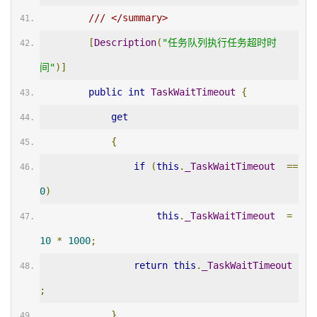
/// </summary>
[
Description
(
"任务队列执行任务超时时
间"
)]
public
int
TaskWaitTimeout
{
get
{
if
(
this
.
_TaskWaitTimeout
==
0
)
this
.
_TaskWaitTimeout
=
10
*
1000
;
return
this
.
_TaskWaitTimeout
;
}