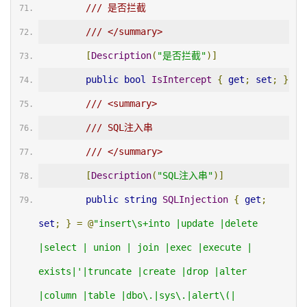
/// 是否拦截
/// </summary>
[
Description
(
"是否拦截"
)]
public
bool
IsIntercept
{
get
;
set
;
}
/// <summary>
/// SQL注入串
/// </summary>
[
Description
(
"SQL注入串"
)]
public
string
SQLInjection
{
get
;
set
;
}
=
@
"insert\s+into |update |delete 
|select | union | join |exec |execute | 
exists|'|truncate |create |drop |alter 
|column |table |dbo\.|sys\.|alert\(|