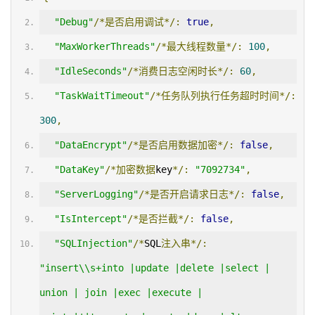
"Debug"
/*是否启用调试*/:
true
,
"MaxWorkerThreads"
/*最大线程数量*/:
100
,
"IdleSeconds"
/*消费日志空闲时长*/:
60
,
"TaskWaitTimeout"
/*任务队列执行任务超时时间*/:
300
,
"DataEncrypt"
/*是否启用数据加密*/:
false
,
"DataKey"
/*加密数据
key
*/:
"7092734"
,
"ServerLogging"
/*是否开启请求日志*/:
false
,
"IsIntercept"
/*是否拦截*/:
false
,
"SQLInjection"
/*
SQL
注入串*/:
"insert\\s+into |update |delete |select | 
union | join |exec |execute | 