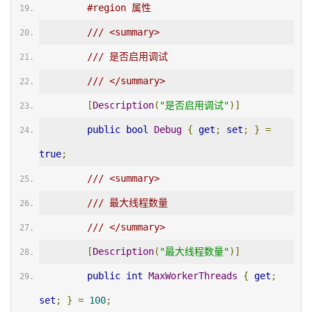
#region 属性
/// <summary>
/// 是否启用调试
/// </summary>
[
Description
(
"是否启用调试"
)]
public
bool
Debug
{
get
;
set
;
}
=
true
;
/// <summary>
/// 最大线程数量
/// </summary>
[
Description
(
"最大线程数量"
)]
public
int
MaxWorkerThreads
{
get
;
set
;
}
=
100
;