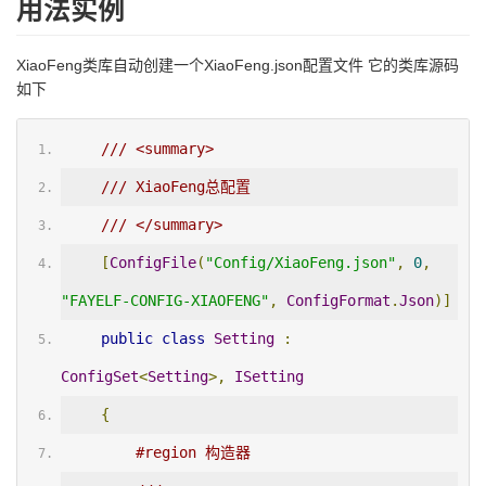
用法实例
XiaoFeng类库自动创建一个XiaoFeng.json配置文件 它的类库源码
如下
/// <summary>
/// XiaoFeng总配置
/// </summary>
[
ConfigFile
(
"Config/XiaoFeng.json"
,
0
,
"FAYELF-CONFIG-XIAOFENG"
,
ConfigFormat
.
Json
)]
public
class
Setting
:
ConfigSet
<
Setting
>,
ISetting
{
#region 构造器