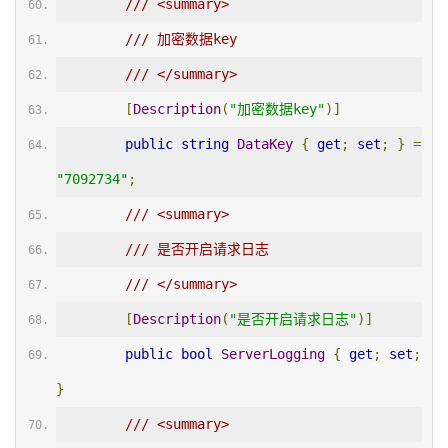
/// <summary>
/// 加密数据key
/// </summary>
[
Description
(
"加密数据key"
)]
public
string
DataKey
{
get
;
set
;
}
=
"7092734"
;
/// <summary>
/// 是否开启请求日志
/// </summary>
[
Description
(
"是否开启请求日志"
)]
public
bool
ServerLogging
{
get
;
set
;
}
/// <summary>