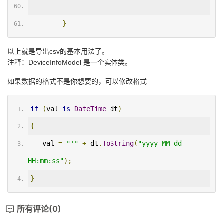
}
以上就是导出csv的基本用法了。
注释：DeviceInfoModel 是一个实体类。
如果数据的格式不是你想要的，可以修改格式
if
(
val 
is
DateTime
 dt
)
{
   val 
=
"'"
+
 dt
.
ToString
(
"yyyy-MM-dd 
HH:mm:ss"
);
}
所有评论(0)