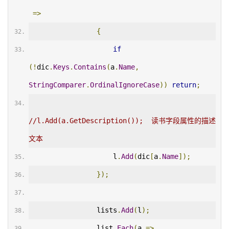
=>
{
if
(!
dic
.
Keys
.
Contains
(
a
.
Name
,
StringComparer
.
OrdinalIgnoreCase
))
return
;
//l.Add(a.GetDescription());  读书字段属性的描述
文本
                    l
.
Add
(
dic
[
a
.
Name
]);
});
                lists
.
Add
(
l
);
                list
.
Each
(
a 
=>