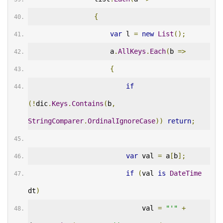
{
var
 l 
=
new
List
();
                    a
.
AllKeys
.
Each
(
b 
=>
{
if
(!
dic
.
Keys
.
Contains
(
b
,
StringComparer
.
OrdinalIgnoreCase
))
return
;
var
 val 
=
 a
[
b
];
if
(
val 
is
DateTime
dt
)
                            val 
=
"'"
+