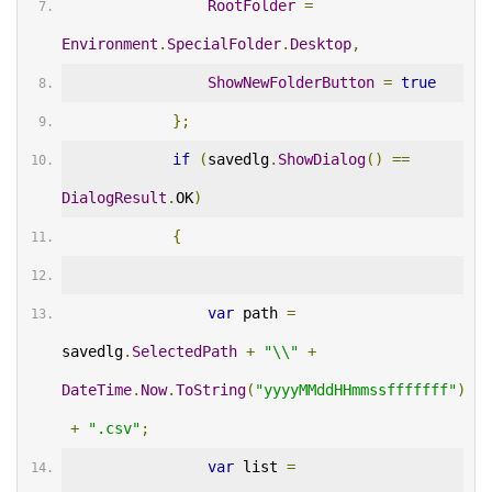
RootFolder
=
Environment
.
SpecialFolder
.
Desktop
,
ShowNewFolderButton
=
true
};
if
(
savedlg
.
ShowDialog
()
==
DialogResult
.
OK
)
{
var
 path 
=
savedlg
.
SelectedPath
+
"\\"
+
DateTime
.
Now
.
ToString
(
"yyyyMMddHHmmssfffffff"
)
+
".csv"
;
var
 list 
=