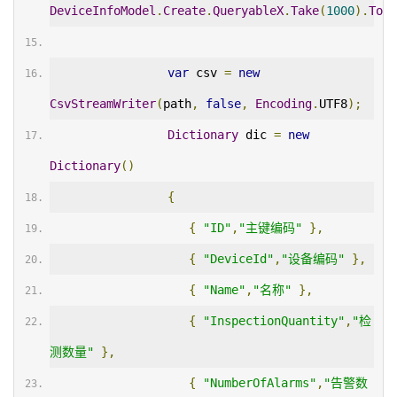
DeviceInfoModel
.
Create
.
QueryableX
.
Take
(
1000
).
ToLi
var
 csv 
=
new
CsvStreamWriter
(
path
,
false
,
Encoding
.
UTF8
);
Dictionary
 dic 
=
new
Dictionary
()
{
{
"ID"
,
"主键编码"
},
{
"DeviceId"
,
"设备编码"
},
{
"Name"
,
"名称"
},
{
"InspectionQuantity"
,
"检
测数量"
},
{
"NumberOfAlarms"
,
"告警数