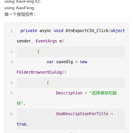
using XiaoFeng.IO;
using XiaoFeng;
做一个按钮控件：
private
 async 
void
 btnExportCSV_Click
(
object
sender
,
EventArgs
 e
)
{
var
 savedlg 
=
new
FolderBrowserDialog
()
{
Description
=
"选择保存的路
径"
,
UseDescriptionForTitle
=
true
,