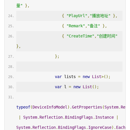
量"
},
{
"PlayUrl"
,
"播放地址"
},
{
"Remark"
,
"备注"
},
{
"CreateTime"
,
"创建时间"
},
};
var
 lists 
=
new
List
>();
var
 l 
=
new
List
();
typeof
(
DeviceInfoModel
).
GetProperties
(
System
.
Refl
|
System
.
Reflection
.
BindingFlags
.
Instance
|
System
.
Reflection
.
BindingFlags
.
IgnoreCase
).
Each
(
a