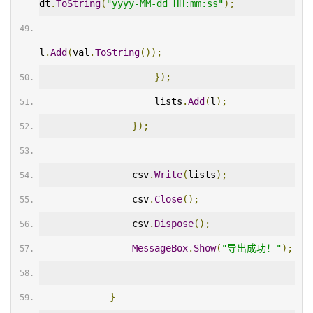
dt
.
ToString
(
"yyyy-MM-dd HH:mm:ss"
);
l
.
Add
(
val
.
ToString
());
});
                    lists
.
Add
(
l
);
});
                csv
.
Write
(
lists
);
                csv
.
Close
();
                csv
.
Dispose
();
MessageBox
.
Show
(
"导出成功！"
);
}