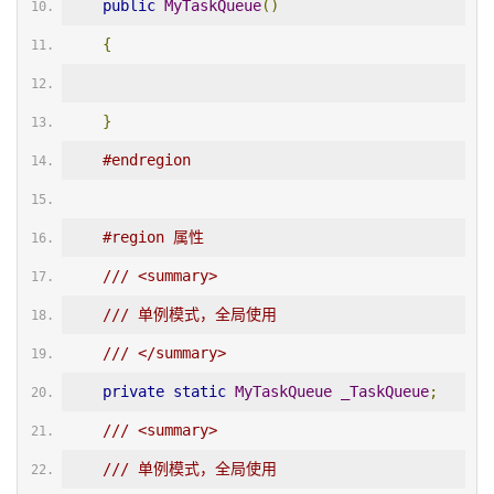
public
MyTaskQueue
()
{
}
#endregion
#region 属性
/// <summary>
/// 单例模式，全局使用
/// </summary>
private
static
MyTaskQueue
_TaskQueue
;
/// <summary>
/// 单例模式，全局使用