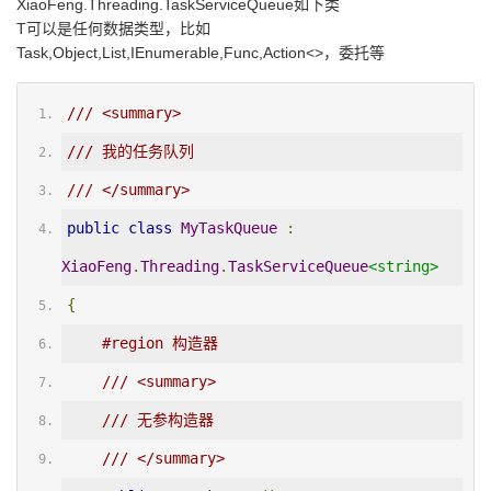
XiaoFeng.Threading.TaskServiceQueue
如下类
T可以是任何数据类型，比如
Task,Object,List,IEnumerable,Func
,Action<>，委托等
/// <summary>
/// 我的任务队列
/// </summary>
public
class
MyTaskQueue
:
XiaoFeng
.
Threading
.
TaskServiceQueue
<string>
{
#region 构造器
/// <summary>
/// 无参构造器
/// </summary>