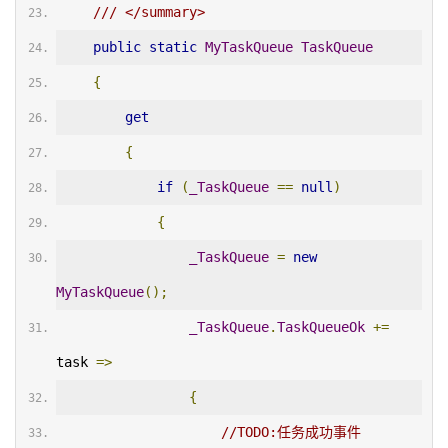
/// </summary>
public
static
MyTaskQueue
TaskQueue
{
get
{
if
(
_TaskQueue
==
null
)
{
_TaskQueue
=
new
MyTaskQueue
();
_TaskQueue
.
TaskQueueOk
+=
task 
=>
{
//TODO:任务成功事件