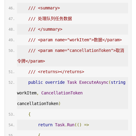
/// <summary>
/// 处理队列任务数据
/// </summary>
/// <param name="workItem">数据</param>
/// <param name="cancellationToken">取消
令牌</param>
/// <returns></returns>
public
override
Task
ExecuteAsync
(
string
workItem
,
CancellationToken
cancellationToken
)
{
return
Task
.
Run
(()
=>
{