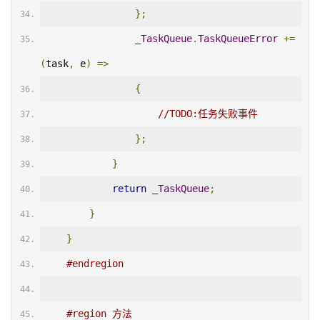
};
_TaskQueue
.
TaskQueueError
+=
(
task
,
 e
)
=>
{
//TODO:任务失败事件
};
}
return
_TaskQueue
;
}
}
#endregion
#region 方法