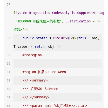
[
System
.
Diagnostics
.
CodeAnalysis
.
SuppressMessage
(
"IDE0060:删除未使用的参数"
,
Justification
=
"<
挂起>"
)]
public
static
 T 
DivideSQL
<
T
>(
this
 T obj
,
T value
)
{
return
 obj
;
}
#endregion
#region 扩展SQL Between
/// <summary>
/// 扩展SQL Between
/// </summary>
/// <param name="obj">对象</param>