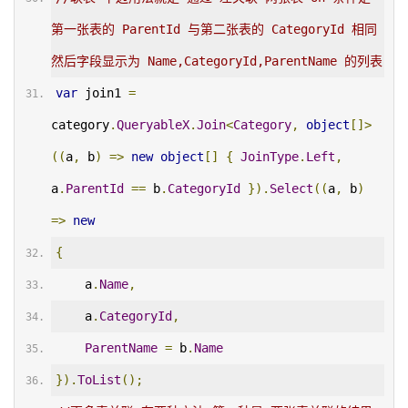
第一张表的 ParentId 与第二张表的 CategoryId 相同 
然后字段显示为 Name,CategoryId,ParentName 的列表
var
 join1 
=
category
.
QueryableX
.
Join
<
Category
,
object
[]>
((
a
,
 b
)
=>
new
object
[]
{
JoinType
.
Left
,
a
.
ParentId
==
 b
.
CategoryId
}).
Select
((
a
,
 b
)
=>
new
{
    a
.
Name
,
    a
.
CategoryId
,
ParentName
=
 b
.
Name
}).
ToList
();