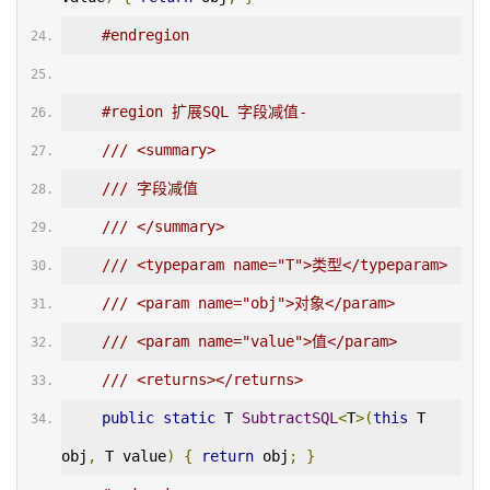
#endregion
#region 扩展SQL 字段减值-
/// <summary>
/// 字段减值
/// </summary>
/// <typeparam name="T">类型</typeparam>
/// <param name="obj">对象</param>
/// <param name="value">值</param>
/// <returns></returns>
public
static
 T 
SubtractSQL
<
T
>(
this
 T 
obj
,
 T value
)
{
return
 obj
;
}