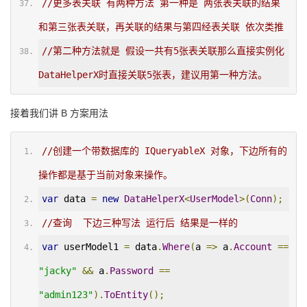
//更多表关联 有两种方法 第一种是 两张表关联的结果
和第三张表关联，再关联的结果与第四经表关联 依次类推
//第二种方法就是 假设一共有5张表关联那么直接实例化 
DataHelperX时直接关联5张表，建议用第一种方法。
接着我们讲 B 方案用法
//创建一个带数据库的 IQueryableX 对象，下边所有的
操作都是基于当前对象来操作。
var
 data 
=
new
DataHelperX
<
UserModel
>(
Conn
);
//查询  下边三种写法 运行后 结果是一样的
var
 userModel1 
=
 data
.
Where
(
a 
=>
 a
.
Account
==
"jacky"
&&
 a
.
Password
==
"admin123"
).
ToEntity
();