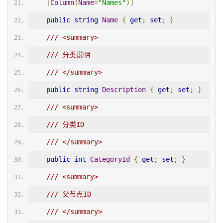
[
Column
(
Name
=
"Names"
)]
public
string
Name
{
get
;
set
;
}
/// <summary>
/// 分类说明
/// </summary>
public
string
Description
{
get
;
set
;
}
/// <summary>
/// 分类ID
/// </summary>
public
int
CategoryId
{
get
;
set
;
}
/// <summary>
/// 父节点ID
/// </summary>