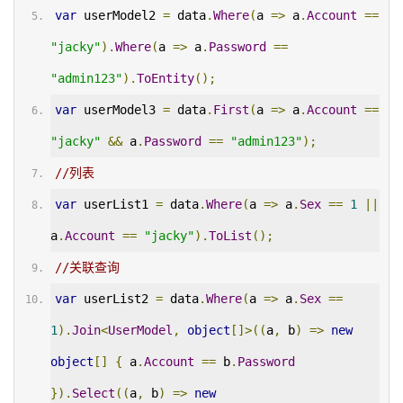
var
 userModel2 
=
 data
.
Where
(
a 
=>
 a
.
Account
==
"jacky"
).
Where
(
a 
=>
 a
.
Password
==
"admin123"
).
ToEntity
();
var
 userModel3 
=
 data
.
First
(
a 
=>
 a
.
Account
==
"jacky"
&&
 a
.
Password
==
"admin123"
);
//列表
var
 userList1 
=
 data
.
Where
(
a 
=>
 a
.
Sex
==
1
||
a
.
Account
==
"jacky"
).
ToList
();
//关联查询
var
 userList2 
=
 data
.
Where
(
a 
=>
 a
.
Sex
==
1
).
Join
<
UserModel
,
object
[]>((
a
,
 b
)
=>
new
object
[]
{
 a
.
Account
==
 b
.
Password
}).
Select
((
a
,
 b
)
=>
new