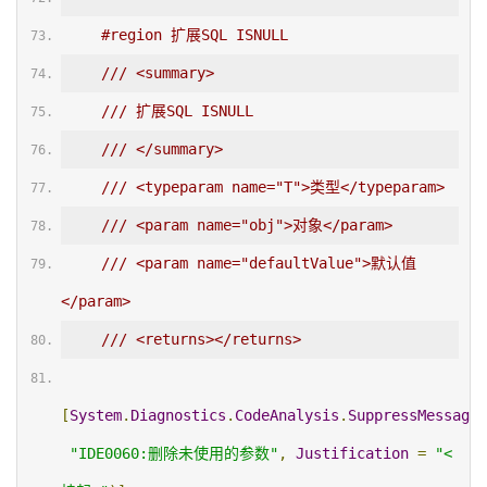
#region 扩展SQL ISNULL
/// <summary>
/// 扩展SQL ISNULL
/// </summary>
/// <typeparam name="T">类型</typeparam>
/// <param name="obj">对象</param>
/// <param name="defaultValue">默认值
</param>
/// <returns></returns>
[
System
.
Diagnostics
.
CodeAnalysis
.
SuppressMessage
(
"IDE0060:删除未使用的参数"
,
Justification
=
"<