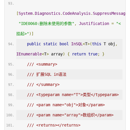
[
System
.
Diagnostics
.
CodeAnalysis
.
SuppressMessage
(
"IDE0060:删除未使用的参数"
,
Justification
=
"<
挂起>"
)]
public
static
bool
InSQL
<
T
>(
this
 T obj
,
IEnumerable
<
T
>
 array
)
{
return
true
;
}
/// <summary>
/// 扩展SQL in语法
/// </summary>
/// <typeparam name="T">类型</typeparam>
/// <param name="obj">对象</param>
/// <param name="array">数组织</param>
/// <returns></returns>