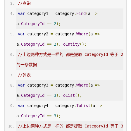
//查询
var
 category1 
=
 category
.
Find
(
a 
=>
a
.
CategoryId
==
2
);
var
 category2 
=
 category
.
Where
(
a 
=>
a
.
CategoryId
==
2
).
ToEntity
();
//上边两种方式是一样的 都是提取 CategoryId 等于 2 
的一条数据
//列表
var
 category3 
=
 category
.
Where
(
a 
=>
a
.
CategoryId
==
3
).
ToList
();
var
 category4 
=
 category
.
ToList
(
a 
=>
a
.
CategoryId
==
3
);
//上边两种方式是一样的 都是提取 CategoryId 等于 3 