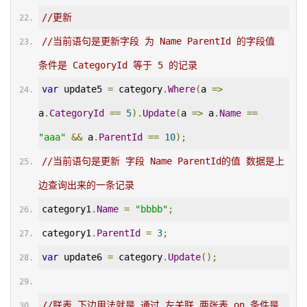
//更新
//当前语句是更新字段 为 Name ParentId 的字段值 
条件是 CategoryId 等于 5 的记录
var
 update5 
=
 category
.
Where
(
a 
=>
a
.
CategoryId
==
5
).
Update
(
a 
=>
 a
.
Name
==
"aaa"
&&
 a
.
ParentId
==
10
);
//当前语句是更新 字段 Name ParentId的值 数据是上
边查询出来的一条记录
category1
.
Name
=
"bbbb"
;
category1
.
ParentId
=
3
;
var
 update6 
=
 category
.
Update
();
//联表 下边用法就是 通过 左关联 两张表 on 条件是 