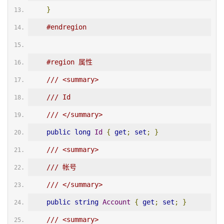
}
#endregion
#region 属性
/// <summary>
/// Id
/// </summary>
public
long
Id
{
get
;
set
;
}
/// <summary>
/// 帐号
/// </summary>
public
string
Account
{
get
;
set
;
}
/// <summary>