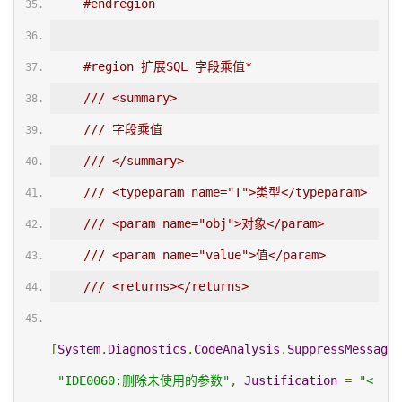
#endregion
#region 扩展SQL 字段乘值*
/// <summary>
/// 字段乘值
/// </summary>
/// <typeparam name="T">类型</typeparam>
/// <param name="obj">对象</param>
/// <param name="value">值</param>
/// <returns></returns>
[
System
.
Diagnostics
.
CodeAnalysis
.
SuppressMessage
(
"IDE0060:删除未使用的参数"
,
Justification
=
"<