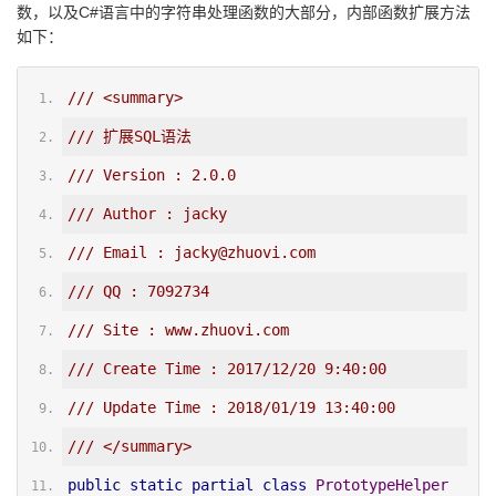
数，以及C#语言中的字符串处理函数的大部分，内部函数扩展方法
如下：
/// <summary>
/// 扩展SQL语法
/// Version : 2.0.0
/// Author : jacky
/// Email : jacky@zhuovi.com
/// QQ : 7092734
/// Site : www.zhuovi.com
/// Create Time : 2017/12/20 9:40:00
/// Update Time : 2018/01/19 13:40:00
/// </summary>
public
static
partial
class
PrototypeHelper