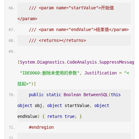
/// <param name="startValue">开始值
</param>
/// <param name="endValue">结束值</param>
/// <returns></returns>
[
System
.
Diagnostics
.
CodeAnalysis
.
SuppressMessage
(
"IDE0060:删除未使用的参数"
,
Justification
=
"<
挂起>"
)]
public
static
Boolean
BetweenSQL
(
this
object
 obj
,
object
 startValue
,
object
endValue
)
{
return
true
;
}
#endregion