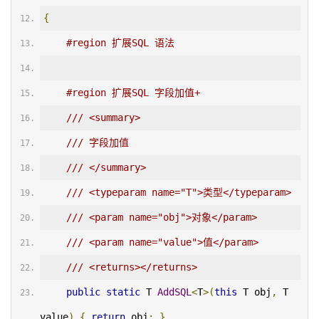
{
#region 扩展SQL 语法
#region 扩展SQL 字段加值+
/// <summary>
/// 字段加值
/// </summary>
/// <typeparam name="T">类型</typeparam>
/// <param name="obj">对象</param>
/// <param name="value">值</param>
/// <returns></returns>
public
static
 T 
AddSQL
<
T
>(
this
 T obj
,
 T 
value
)
{
return
 obj
;
}