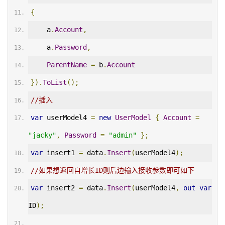
{
    a
.
Account
,
    a
.
Password
,
ParentName
=
 b
.
Account
}).
ToList
();
//插入
var
 userModel4 
=
new
UserModel
{
Account
=
"jacky"
,
Password
=
"admin"
};
var
 insert1 
=
 data
.
Insert
(
userModel4
);
//如果想返回自增长ID则后边输入接收参数即可如下
var
 insert2 
=
 data
.
Insert
(
userModel4
,
out
var
ID
);