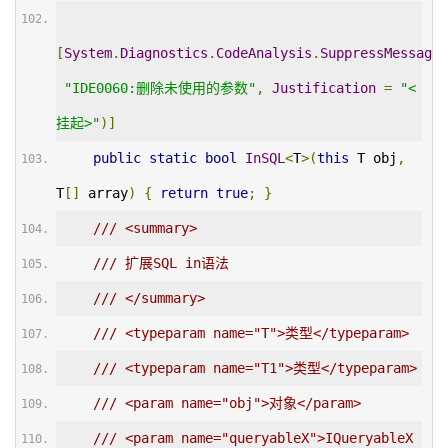
[
System
.
Diagnostics
.
CodeAnalysis
.
SuppressMessage
(
"IDE0060:删除未使用的参数"
,
Justification
=
"<
挂起>"
)]
public
static
bool
InSQL
<
T
>(
this
 T obj
,
T
[]
 array
)
{
return
true
;
}
/// <summary>
/// 扩展SQL in语法
/// </summary>
/// <typeparam name="T">类型</typeparam>
/// <typeparam name="T1">类型</typeparam>
/// <param name="obj">对象</param>
/// <param name="queryableX">IQueryableX