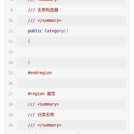
/// 无参构造器
/// </summary>
public
Category
()
{
}
#endregion
#region 属性
/// <summary>
/// 分类名称
/// </summary>