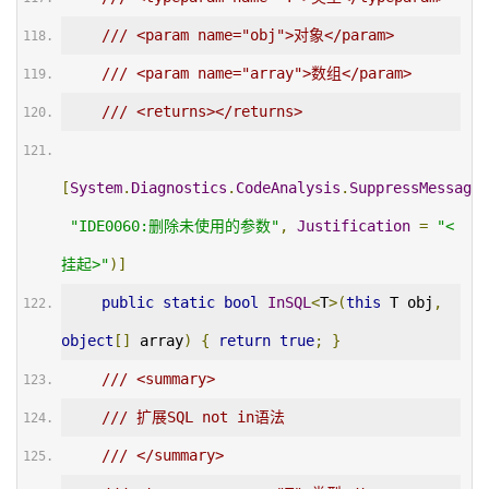
/// <param name="obj">对象</param>
/// <param name="array">数组</param>
/// <returns></returns>
[
System
.
Diagnostics
.
CodeAnalysis
.
SuppressMessage
(
"IDE0060:删除未使用的参数"
,
Justification
=
"<
挂起>"
)]
public
static
bool
InSQL
<
T
>(
this
 T obj
,
object
[]
 array
)
{
return
true
;
}
/// <summary>
/// 扩展SQL not in语法
/// </summary>