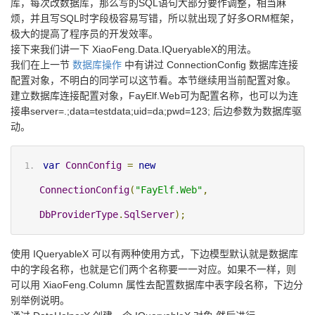
库，每次改数据库，那么写的SQL语句大部分要作调整，相当麻
烦，并且写SQL时字段极容易写错，所以就出现了好多ORM框架，
极大的提高了程序员的开发效率。
接下来我们讲一下 XiaoFeng.Data.IQueryableX的用法。
我们在上一节
数据库操作
中有讲过 ConnectionConfig 数据库连接
配置对象，不明白的同学可以这节看。本节继续用当前配置对象。
建立数据库连接配置对象，FayElf.Web可为配置名称，也可以为连
接串server=.;data=testdata;uid=da;pwd=123; 后边参数为数据库驱
动。
var
ConnConfig
=
new
ConnectionConfig
(
"FayElf.Web"
,
DbProviderType
.
SqlServer
);
使用 IQueryableX 可以有两种使用方式，下边模型默认就是数据库
中的字段名称，也就是它们两个名称要一一对应。如果不一样，则
可以用 XiaoFeng.Column 属性去配置数据库中表字段名称，下边分
别举例说明。