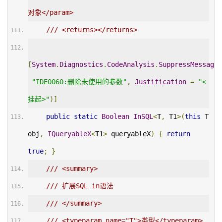
对象</param>
/// <returns></returns>
[
System
.
Diagnostics
.
CodeAnalysis
.
SuppressMessage
(
"IDE0060:删除未使用的参数"
,
Justification
=
"<
挂起>"
)]
public
static
Boolean
InSQL
<
T
,
 T1
>(
this
 T 
obj
,
IQueryableX
<
T1
>
 queryableX
)
{
return
true
;
}
/// <summary>
/// 扩展SQL in语法
/// </summary>
/// <typeparam name="T">类型</typeparam>