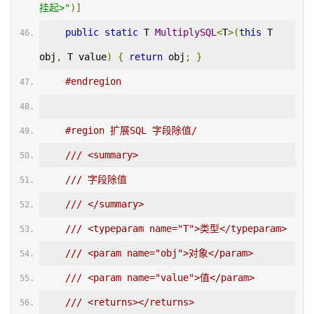
挂起>"
)]
public
static
 T 
MultiplySQL
<
T
>(
this
 T 
obj
,
 T value
)
{
return
 obj
;
}
#endregion
#region 扩展SQL 字段除值/
/// <summary>
/// 字段除值
/// </summary>
/// <typeparam name="T">类型</typeparam>
/// <param name="obj">对象</param>
/// <param name="value">值</param>
/// <returns></returns>