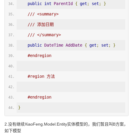
public
int
ParentId
{
get
;
set
;
}
/// <summary>
/// 添加日期
/// </summary>
public
DateTime
AddDate
{
get
;
set
;
}
#endregion
#region 方法
#endregion
}
2.没有继续XiaoFeng.Model.Entity实体模型的，我们暂且叫B方案，
如下模型