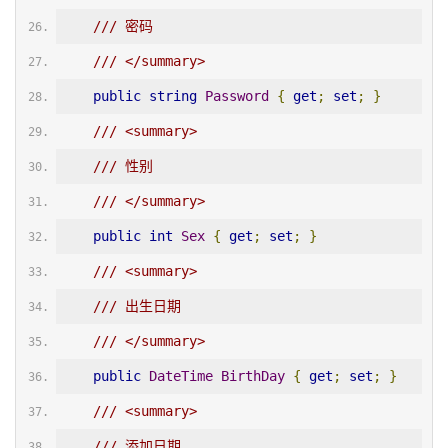
/// 密码
/// </summary>
public
string
Password
{
get
;
set
;
}
/// <summary>
/// 性别
/// </summary>
public
int
Sex
{
get
;
set
;
}
/// <summary>
/// 出生日期
/// </summary>
public
DateTime
BirthDay
{
get
;
set
;
}
/// <summary>
/// 添加日期