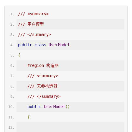
/// <summary>
/// 用户模型
/// </summary>
public
class
UserModel
{
#region 构造器
/// <summary>
/// 无参构造器
/// </summary>
public
UserModel
()
{