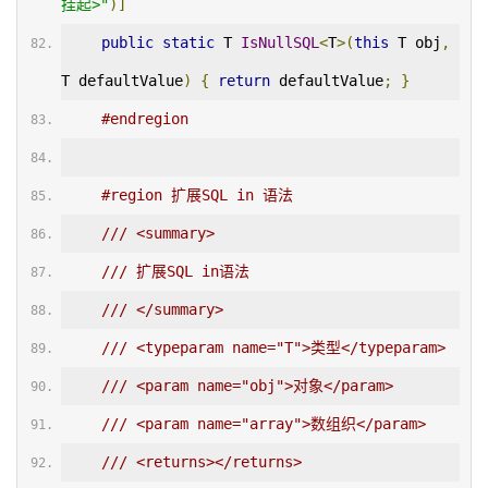
挂起>"
)]
public
static
 T 
IsNullSQL
<
T
>(
this
 T obj
,
T defaultValue
)
{
return
 defaultValue
;
}
#endregion
#region 扩展SQL in 语法
/// <summary>
/// 扩展SQL in语法
/// </summary>
/// <typeparam name="T">类型</typeparam>
/// <param name="obj">对象</param>
/// <param name="array">数组织</param>
/// <returns></returns>